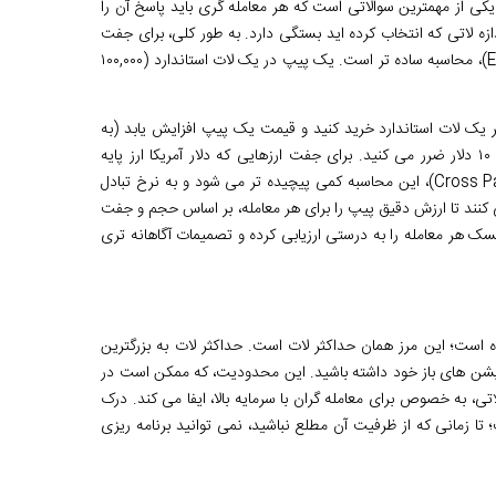
ی از مهمترین سوالاتی است که هر معامله گری باید پاسخ آن را
ازه لاتی که انتخاب کرده اید بستگی دارد. به طور کلی، برای جفت
ارزهایی که دلار آمریکا ارز متقابل (Quote Currency) آن هاست (مانند EUR/USD)، محاسبه ساده تر است. یک پیپ در یک لات استاندارد (۱۰۰,۰۰۰
EUR/ را با نرخ ۱.۰۸۵۰ معامله می کنید. اگر یک لات استاندارد خرید کنید و قیمت یک پیپ افزایش یابد (به
۱.۰۸۵۱ برسد)، سود شما ۱۰ دلار خواهد بود. اما اگر قیمت یک پیپ کاهش یابد، ۱۰ دلار ضرر می کنید. برای جفت ارزهایی که دلار آمریکا ارز پایه
(Base Currency) آن هاست (مانند USD/JPY)، یا جفت ارزهای متقاطع (Cross Pairs)، این محاسبه کمی پیچیده تر می شود و به نرخ تبادل
کنند تا ارزش دقیق پیپ را برای هر معامله، بر اساس حجم و جفت
یسک هر معامله را به درستی ارزیابی کرده و تصمیمات آگاهانه تری
ه است؛ این مرز همان حداکثر لات است. حداکثر لات به بزرگترین
وزیشن های باز خود داشته باشید. این محدودیت، که ممکن است در
، به خصوص برای معامله گران با سرمایه بالا، ایفا می کند. درک
زمانی که از ظرفیت آن مطلع نباشید، نمی توانید برنامه ریزی