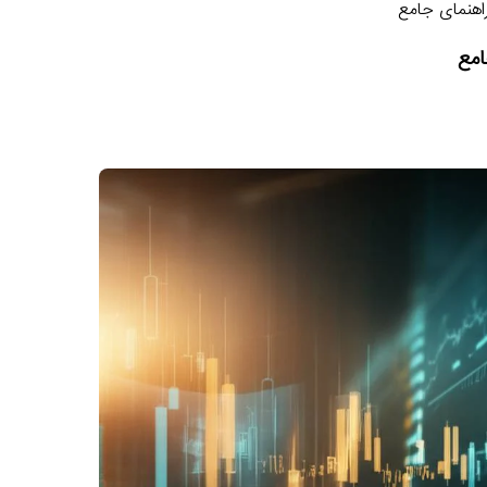
اهنمای جامع
امع