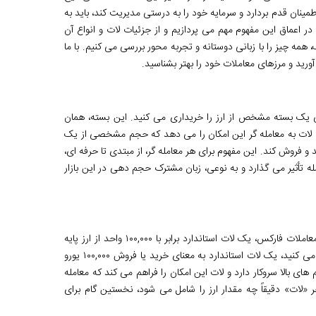
طمینان قدم بردارد و سرمایه خود را به درستی مدیریت کند، باید به
ر اعماق این مفهوم مهم می پردازیم و از جزئیات لات و انواع آن
 همه چیز را با زبانی دوستانه و تجربه محور بررسی می کنیم. با ما
ورید و مرزهای معاملات خود را بهتر بشناسید.
ی یک بسته مشخص از ارز را خریداری می کنید. این بسته، همان
، لات به معامله گر این امکان را می دهد که حجم مشخصی از یک
و فروش کند. این مفهوم برای هر معامله گر، از مبتدی تا حرفه ای،
له تأثیر می گذارد و به نوعی، زبان مشترک حجم دهی در این بازار
لات، همانند هر واحد اندازه گیری دیگری، یک مقدار ثابت را نشان می دهد. در معاملات فارکس، یک لات استاندارد برابر با ۱۰۰,۰۰۰ واحد از ارز پایه
(اولین ارز در جفت ارز) است. به عنوان مثال، اگر جفت ارز EUR/USD را معامله می کنید، یک لات استاندارد به معنای خرید یا فروش ۱۰۰,۰۰۰ یورو
های بالا سروکار دارد و لات این امکان را فراهم می کند که معامله
ر «لات» دقیقاً چه مقدار ارز را شامل می شود، نخستین گام برای