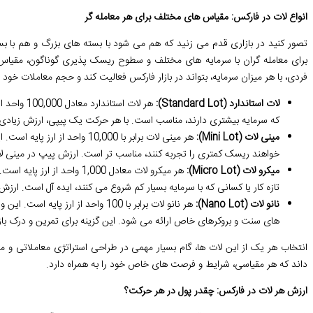
انواع لات در فارکس: مقیاس های مختلف برای هر معامله گر
تصور کنید در بازاری قدم می زنید که هم می شود با بسته های بزرگ و هم با بس
برای معامله گران با سرمایه های مختلف و سطوح ریسک پذیری گوناگون، مقیاس 
فردی، با هر میزان سرمایه، بتواند در بازار فارکس فعالیت کند و حجم معاملات خود 
لات استاندارد (Standard Lot):
هر لات است
که سرمایه بیشتری دارند، مناسب است. با هر حرکت یک پیپی، ارزش زیادی 
مینی لات (Mini Lot):
هر مینی لات برابر با 10,000 واح
خواهند ریسک کمتری را تجربه کنند، مناسب تر است. ارزش پیپ در مینی ل
میکرو لات (Micro Lot):
هر میکرو لات معادل 1,000 وا
تازه کار یا کسانی که با سرمایه بسیار کم شروع می کنند، ایده آل است. ار
نانو لات (Nano Lot):
هر نانو لات برابر با 100 واحد از ا
های سنت و بروکرهای خاص ارائه می شود. این گزینه برای تمرین و درک با
انتخاب هر یک از این لات ها، گام بسیار مهمی در طراحی استراتژی معاملاتی 
داند که هر مقیاسی، شرایط و فرصت های خاص خود را به همراه دارد.
ارزش هر لات در فارکس: چقدر پول در هر حرکت؟