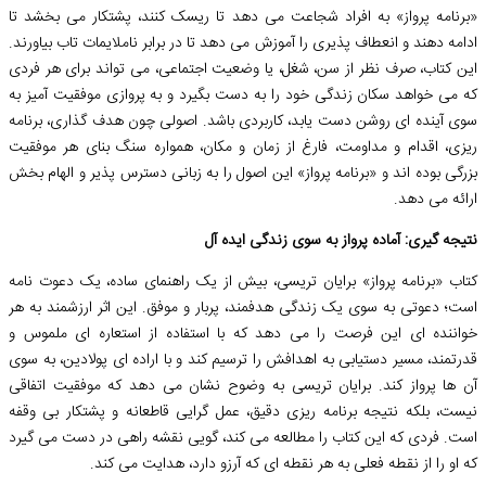
«برنامه پرواز» به افراد شجاعت می دهد تا ریسک کنند، پشتکار می بخشد تا
ادامه دهند و انعطاف پذیری را آموزش می دهد تا در برابر ناملایمات تاب بیاورند.
این کتاب، صرف نظر از سن، شغل، یا وضعیت اجتماعی، می تواند برای هر فردی
که می خواهد سکان زندگی خود را به دست بگیرد و به پروازی موفقیت آمیز به
سوی آینده ای روشن دست یابد، کاربردی باشد. اصولی چون هدف گذاری، برنامه
ریزی، اقدام و مداومت، فارغ از زمان و مکان، همواره سنگ بنای هر موفقیت
بزرگی بوده اند و «برنامه پرواز» این اصول را به زبانی دسترس پذیر و الهام بخش
ارائه می دهد.
نتیجه گیری: آماده پرواز به سوی زندگی ایده آل
کتاب «برنامه پرواز» برایان تریسی، بیش از یک راهنمای ساده، یک دعوت نامه
است؛ دعوتی به سوی یک زندگی هدفمند، پربار و موفق. این اثر ارزشمند به هر
خواننده ای این فرصت را می دهد که با استفاده از استعاره ای ملموس و
قدرتمند، مسیر دستیابی به اهدافش را ترسیم کند و با اراده ای پولادین، به سوی
آن ها پرواز کند. برایان تریسی به وضوح نشان می دهد که موفقیت اتفاقی
نیست، بلکه نتیجه برنامه ریزی دقیق، عمل گرایی قاطعانه و پشتکار بی وقفه
است. فردی که این کتاب را مطالعه می کند، گویی نقشه راهی در دست می گیرد
که او را از نقطه فعلی به هر نقطه ای که آرزو دارد، هدایت می کند.