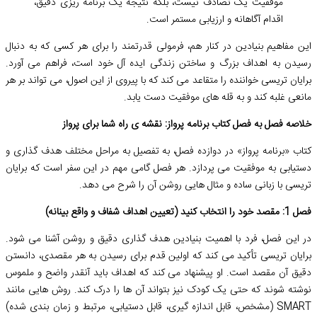
موفقیت یک تصادف نیست، بلکه نتیجه یک برنامه ریزی دقیق،
اقدام آگاهانه و ارزیابی مستمر است.
این مفاهیم بنیادین در کنار هم، فرمولی قدرتمند را برای هر کسی که به دنبال
رسیدن به اهداف بزرگ و ساختن زندگی ایده آل خود است، فراهم می آورد.
برایان تریسی خواننده را متقاعد می کند که با پیروی از این اصول، می تواند بر هر
مانعی غلبه کند و به قله های موفقیت دست یابد.
خلاصه فصل به فصل کتاب برنامه پرواز: نقشه ی راه شما برای پرواز
کتاب «برنامه پرواز» در دوازده فصل، به تفصیل به مراحل مختلف هدف گذاری و
دستیابی به موفقیت می پردازد. هر فصل گامی مهم در این سفر است که برایان
تریسی با زبانی ساده و مثال هایی روشن آن را شرح می دهد.
فصل 1: مقصد خود را انتخاب کنید (تعیین اهداف شفاف و واقع بینانه)
در این فصل، فرد با اهمیت بنیادین هدف گذاری دقیق و روشن آشنا می شود.
برایان تریسی تأکید می کند که اولین قدم برای رسیدن به هر مقصدی، دانستن
دقیق آن مقصد است. او پیشنهاد می کند که اهداف باید آنقدر واضح و ملموس
نوشته شوند که حتی یک کودک نیز بتواند آن ها را درک کند. روش هایی مانند
SMART (مشخص، قابل اندازه گیری، قابل دستیابی، مرتبط و زمان بندی شده)