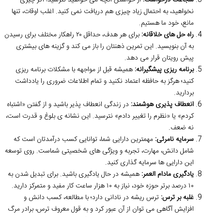
شجاعت درخواست:
از خواستن آنچه می خواهید نترسید؛ اگر چیزی
نخواهید، به احتمال زیاد چیزی هم دریافت نمی کنید. اغلب اوقات، تنها
مانع، خود ما هستیم.
راه حل های خلاقانه:
برای هر هدف، حداقل ۲۰ راهکار مختلف برای رسیدن
به آن بنویسید. این تمرین ذهنتان را باز می کند و گزینه های بیشتری
پیش رویتان قرار می دهد.
برنامه ریزی پیشگیرانه:
همیشه قبل از مواجهه با مشکلات برنامه ریزی
کنید؛ هرگز به حافظه اعتماد نکنید و تمام اطلاعات ضروری را یادداشت
بردارید.
انعطاف پذیری هوشمند:
در زندگی انعطاف پذیر باشید و از گفتن «اشتباه
کردم» یا «نظرم را تغییر دادم» نترسید. این نشانه ی بلوغ و قدرت است،
نه ضعف.
سرمایه نامرئی:
مهمترین دارایی شما، توانایی کسب درآمدتان است که
شامل دانش، مهارت، تجربه و ویژگی های شخصیتی شماست. روی توسعه
این دارایی ها سرمایه گذاری کنید.
یادگیری مادام العمر:
همیشه در حال یادگیری باشید. برای تبدیل شدن به
۱۰ درصد برتر حوزه خود، نیاز به ۱۰ هزار ساعت کار مفید و متمرکز دارید.
غلبه بر ترس:
ترس ریشه در نادانی دارد؛ با مطالعه، کسب دانش و
افزایش آگاهی می توان از آن عبور کرد و به قول معروف ترس، برادر مرگ