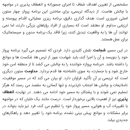
مشخصی از تعیین اهداف شفاف تا اجرای جسورانه و انعطاف پذیری در مواجهه
با چالش هاست. از دیدگاه تریسی، برای ساختن این برنامه پرواز، چهار ستون
اصلی ضروری است: هدف گذاری دقیق، برنامه ریزی عملیاتی، اقدام پیوسته و
ارزیابی مداوم. او معتقد است که بسیاری از افراد رؤیاهای بزرگی دارند، اما نمی
توانند آن ها را به واقعیت تبدیل کنند، زیرا فاقد یک برنامه مدون و سیستماتیک
برای عمل هستند.
در این مسیر،
شجاعت
نقش کلیدی دارد. فردی که تصمیم می گیرد برنامه پرواز
خود را بنویسد و آن را اجرا کند، باید شهامت عبور از ترس ها، شکست ها و موانع
را داشته باشد. «برنامه پرواز» خواننده را به چالش می کشد تا از منطقه امن خود
خارج شود و با جسارت، به سوی ناشناخته ها قدم بردارد.
مداومت
ستون دیگری
است که تریسی بر آن تأکید فراوان دارد. او بیان می کند که در مسیر موفقیت،
ناملایمات و چالش ها اجتناب ناپذیرند و تنها کسانی به مقصد می رسند که هرگز
تسلیم نمی شوند و با پشتکار، به مسیر خود ادامه می دهند. در نهایت،
انعطاف
پذیری
نیز از اهمیت بالایی برخوردار است. درست مانند یک خلبان که در مواجهه
با تغییرات آب و هوایی، مسیر پرواز خود را تنظیم می کند، فرد نیز باید بتواند در
برابر مشکلات و موانع پیش بینی نشده، برنامه خود را تغییر دهد و راهکارهای
جدیدی بیابد.