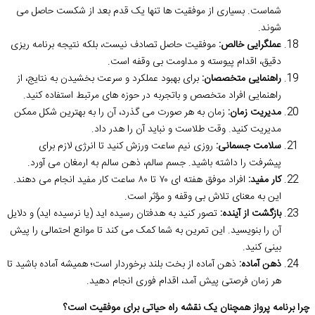
شماست. بسیاری از موفقیت ها تنها یک قدم بعد از شکست حاصل می
شوند.
عملگرایی خالص:
موفقیت حاصل تصادف نیست، بلکه نتیجه برنامه ریزی
دقیق، اقدام پیوسته و مداومت بی وقفه است.
راهنمایی متخصصان:
برای بهبود عملکرد و سرعت بخشیدن به نتایج، از
راهنمایی افراد متخصص و باتجربه در حوزه های مرتبط استفاده کنید.
مدیریت زمان:
زمان به هر صورت می گذرد، آن را به بهترین شکل ممکن
مدیریت کنید. وقت طلاست و نباید آن را هدر داد.
سلامت جسمانی:
روزی نیم ساعت ورزش کنید تا انرژی لازم برای
پیشرفت را داشته باشید. جسم سالم، ذهن سالم به ارمغان می آورد.
کار مفید:
افراد موفق هفته ای ۷۰ تا ۸۰ ساعت کار مفید انجام می دهند.
این به معنای تلاش بی وقفه و مؤثر است.
بازگشت از آینده:
تصور کنید به هدفتان رسیده اید (یا نرسیده اید) و دلایل
آن را بنویسید. این تمرین به شما کمک می کند تا موانع احتمالی را پیش
بینی کنید.
ذهن آماده:
ذهن آماده از بخت بلند برخوردار است؛ همیشه آماده باشید تا
هر زمان فرصتی پیش آمد، اقدام فوری انجام دهید.
چرا برنامه پرواز همچنان یک نقشه راه حیاتی برای موفقیت است؟