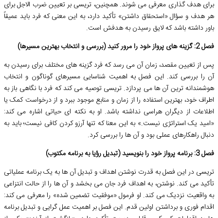
برای هدف گذاری معرفی می شوند. همچنین، تریسی بر تعیین ضرب الاجل برای
هر هدف و سؤال «استحقاق داشتن» تأکید دارد، به این معنی که فرد باید عمیقاً
باور داشته باشد که لایق رسیدن به هدفش است.
فصل 2: گزینه های پرواز خود را مرور کنید (بررسی و انتخاب بهترین مسیرها)
پس از تعیین مقصد، زمان آن می رسد که فرد گزینه های مختلف برای رسیدن به
آن را بررسی کند. این فصل به اهمیت شناسایی مسیرهای گوناگون و انتخاب
هوشمندانه ترین آن ها می پردازد. تریسی توصیه می کند که فرد با نگاهی باز به
اطراف خود، بهترین استفاده را از زمان و منابع موجود ببرد و از درخواست کمک یا
اطلاعات از دیگران هراسی نداشته باشد. او به نکته ای حیاتی اشاره می کند:
«امید یک استراتژی نیست.» به این معنا که تنها آرزو کردن کافی نیست؛ باید به
دنبال راهکارهای عملی بود و آن ها را بررسی کرد.
فصل 3: برنامه پرواز خود را بنویسید (تبدیل رؤیا به برنامه مکتوب)
تریسی در این فصل به قدرت نوشتن اهداف و تبدیل آن ها به یک برنامه عملیاتی
تأکید می کند. نوشتن، به اهداف فرد جان می بخشد و آن ها را از حالت انتزاعی
به واقعیت نزدیک می کند. او فرمول «موفقیت تضمین شده» را معرفی می کند:
اقدام فوری و برداشتن اولین قدم. این فصل بر اهمیت عمل گرایی و تبدیل برنامه