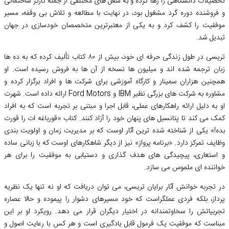
تحصیلات دانشگاهی را رها کرده و به شغل های مختلفی از جمله کارگر ساختمانی
و فروشنده دوره گرد مشغول بود، در نهایت با مطالعه و تلاش بی وقفه، مسیر
موفقیت را کشف کرد و به یکی از معتبرترین متخصصان خودسازی در جهان
تبدیل شد.
تریسی در طول زندگی حرفه ای خود، بیش از ۸۰ کتاب تألیف کرده که به ده ها
زبان ترجمه شده اند و میلیون ها نسخه از آن ها به فروش رسیده است. او
همچنین هزاران سمینار و کارگاه آموزشی برای شرکت ها و افراد برگزار کرده و
مشاوره به شرکت های بزرگی نظیر IBM و Ford Motors ارائه داده است. شهرت
او به دلیل ارائه راهکارهای عملی، قابل اجرا و مبتنی بر تجربه است که به افراد
کمک می کند تا پتانسیل های پنهان خود را آزاد کنند. کتاب «قورباغه ات را قورت
بده!» یکی از شناخته شده ترین آثار اوست که بر مدیریت زمان و اولویت بندی
وظایف تمرکز دارد. «برنامه پرواز» نیز از دیگر شاهکارهای اوست که با زبانی ساده
و استعاری، پیچیدگی های هدف گذاری و دستیابی به موفقیت را برای هر
خواننده ای ملموس می سازد.
در تجربه خوانش آثار برایان تریسی، می توان دریافت که او نه تنها یک نظریه
پرداز، بلکه فردی عملگراست که خود مسیرهای دشوار را پیموده و حالا عصاره
تجربیاتش را سخاوتمندانه در اختیار دیگران قرار می دهد. رویکرد او بر این
مبناست که موفقیت یک فرمول قابل یادگیری است و هر کس با رعایت اصول و