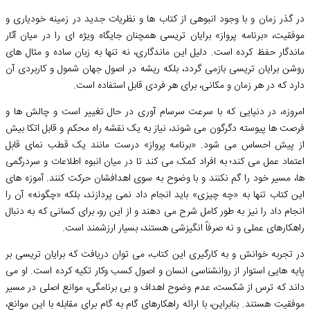
در گذر زمان و با وجود انبوهی از کتاب ها و نظریات جدید در زمینه خودیاری و
موفقیت، «برنامه پرواز» برایان تریسی همچنان جایگاه ویژه ای را در میان آثار
ماندگار حفظ کرده است. دلیل این ماندگاری، نه تنها به زبان ساده و مثال های
روشن برایان تریسی بازمی گردد، بلکه ریشه در اصول جهان شمول و کاربردی آن
دارد که در هر زمان و مکانی، برای هر فردی قابل استفاده است.
امروزه، در دنیایی که با سرعت سرسام آوری در حال تغییر است و چالش ها و
فرصت ها پیوسته دگرگون می شوند، نیاز به یک نقشه راه محکم و قابل اتکا بیش
از پیش احساس می شود. «برنامه پرواز» درست مانند یک قطب نمای قابل
اعتماد عمل می کند؛ به افراد کمک می کند تا در میان انبوه اطلاعات و سردرگمی
ها، مسیر خود را گم نکنند و با وضوح به سوی اهدافشان حرکت کنند. آموزه های
این کتاب تنها به «چه چیزی» باید انجام داد نمی پردازند، بلکه «چگونه» آن را
انجام داد را نیز به طور کامل شرح می دهند و از این رو، برای کسانی که به دنبال
راهکارهای عملی و نه صرفاً انگیزشی هستند، بسیار ارزشمند است.
در تجربه خوانش و به کارگیری این کتاب، می توان دریافت که برایان تریسی بر
پایه هایی استوار از روانشناسی انسان و اصول کسب وکار تکیه کرده است. او می
داند که ترس از شکست، عدم وضوح اهداف و بی برنامگی، موانع اصلی در مسیر
موفقیت هستند. بنابراین، با ارائه راهکارهای گام به گام برای مقابله با این موانع،