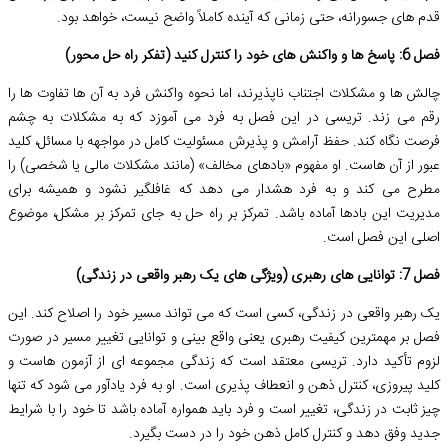
قدم های جسورانه، حتی زمانی که آینده کاملاً واضح نیست، خواهد بود.
فصل 6: پاسخ ها و واکنش های خود را کنترل کنید (تفکر راه حل محور)
چالش ها و مشکلات اجتناب ناپذیرند، اما نحوه واکنش فرد به آن ها تفاوت ها را
رقم می زند. تریسی در این فصل به فرد می آموزد که به مشکلات به چشم
فرصت نگاه کند. حفظ آرامش و پذیرش مسئولیت کامل در مواجهه با مسائل، کلید
عبور از آن هاست. او مفهوم «بادهای مخالف» (مانند مشکلات مالی یا شخصی) را
مطرح می کند و به فرد هشدار می دهد که غافلگیر نشود و همیشه برای
مدیریت این بادها آماده باشد. تمرکز بر راه حل به جای تمرکز بر مشکل، موضوع
اصلی این فصل است.
فصل 7: توانایی های رهبری (ویژگی های یک رهبر واقعی در زندگی)
یک رهبر واقعی در زندگی، کسی است که می تواند مسیر خود را اصلاح کند. این
فصل بر مهمترین کیفیت رهبری یعنی واقع بینی و توانایی تغییر مسیر در صورت
لزوم تأکید دارد. تریسی معتقد است که زندگی مجموعه ای از آزمون هاست و
کلید پیروزی، کنترل ذهن و انعطاف پذیری است. او به فرد یادآور می شود که تنها
چیز ثابت در زندگی، تغییر است و فرد باید همواره آماده باشد تا خود را با شرایط
جدید وفق دهد و کنترل کامل ذهن خود را در دست بگیرد.