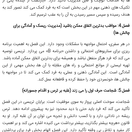
ها به اقدامات کوچک و قابل مدیریت تأکید دارد. «بازگشت از آینده» یکی از
تکنیک های ذهنی مهم در این بخش است که به فرد کمک می کند تصور کند به
هدف رسیده و سپس مسیر رسیدن به آن را به عقب ترسیم کند.
فصل 4: مواظب بدترین اتفاق ممکن باشید (مدیریت ریسک و آمادگی برای
چالش ها)
در هر سفری، احتمال مواجهه با مشکلات وجود دارد. این فصل به اهمیت برنامه
ریزی برای سناریوهای احتمالی و داشتن «برنامه B» می پردازد. تریسی توصیه
می کند که فرد هرگز منفعل نباشد و همیشه برای بدترین اتفاق ممکن آماده باشد.
تهیه لیستی از موانع احتمالی و راه های مقابله با آن ها، بخش مهمی از این
آمادگی است. این آمادگی ذهنی و عملی، به فرد کمک می کند تا در مواجهه با
چالش ها، خونسردی خود را حفظ کرده و قاطعانه عمل کند.
فصل 5: شجاعت حرف اول را می زند (غلبه بر ترس و اقدام جسورانه)
شجاعت، سوخت اصلی پرواز به سوی موفقیت است. برایان تریسی در این فصل
تأکید می کند که فرد باید حتی با دید محدود نیز به پیشروی ادامه دهد. ترس
ریشه در نادانی دارد و با کسب دانش و تجربه می توان بر آن غلبه کرد. او به
قانون «هرچه بیشتر بگذارید، بیشتر برداشت می کنید» اشاره می کند و بر اهمیت
کار مفید و تلاش بی وقفه تأکید دارد. این فصل، الهام بخش فرد برای برداشتن