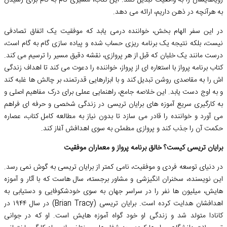
رؤیاهایشان را به واقعیت تبدیل کنند. این کتاب، مسیری گام به گام برای رسیدن
به هرآنچه در ذهن داریم، ارائه می دهد.
در این سفر الهام بخش، خواننده درمی یابد که موفقیت یک اتفاق تصادفی
نیست، بلکه نتیجه یک برنامه ریزی حساب شده و پیاده سازی گام به گام است،
درست مانند یک خلبان که قبل از هر پروازی، نقشه دقیق مسیر را ترسیم می کند.
کتاب برنامه پرواز با استعاره ای از پرواز، خواننده را دعوت می کند تا اهداف زندگی
اش را به مقاصدی روشن تبدیل کند و با ابزارهایی قدرتمند، بر چالش ها غلبه کند
و به اوج دست یابد. این خلاصه جامع، راهنمایی عملی برای درک مفاهیم اصلی و
به کارگیری سریع آموزه های برایان تریسی در زندگی شخصی و حرفه ای فراهم
می آورد و خواننده را قادر می سازد تا بدون نیاز به مطالعه کامل کتاب، عصاره
حکمت آن را جذب کند و پروازی مطمئن به سوی اهدافش آغاز کند.
برایان تریسی کیست؟ خالق برنامه پرواز و معماران موفقیت
در دنیای توسعه فردی و موفقیت، نامی کمتر از برایان تریسی به گوش نمی رسد.
این نویسنده، سخنران انگیزشی و مشاور برجسته، سال هاست که با آثار و آموزه
هایش، میلیون ها نفر را در سراسر جهان به سوی خودشکوفایی و دستیابی به
اهدافشان هدایت کرده است. برایان تریسی (Brian Tracy) در سال ۱۹۴۴ در
کانادا متولد شد و زندگی او خود گواه آموزه هایش است. او که در جوانی