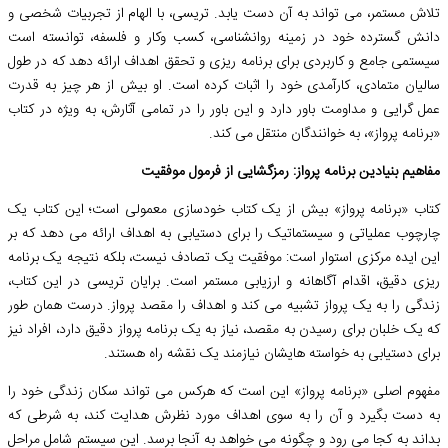
تلاش مستمر، می تواند به آن دست یابد. تریسی، با الهام از تجربیات شخصی و
دانش گسترده خود در زمینه روانشناسی، کسب وکار و فلسفه، توانسته است
سیستمی جامع و کاربردی برای برنامه ریزی و تحقق اهداف ارائه دهد که در طول
سالیان متمادی، کارآمدی خود را اثبات کرده است. او بیش از هر چیز به قدرت
عمل گرایی و مداومت باور دارد و این باور را در تمامی آثارش، به ویژه در کتاب
«برنامه پرواز»، به خوانندگان منتقل می کند.
مفاهیم بنیادین برنامه پرواز: رمزگشایی از فرمول موفقیت
کتاب «برنامه پرواز» بیش از یک کتاب خودسازی معمولی است؛ این کتاب یک
چارچوب عملیاتی و سیستماتیک را برای دستیابی به اهداف ارائه می دهد که بر
این ایده مرکزی استوار است: موفقیت یک تصادف نیست، بلکه نتیجه یک برنامه
ریزی دقیق، اقدام آگاهانه و ارزیابی مستمر است. برایان تریسی در این کتاب،
زندگی را به یک پرواز تشبیه می کند و اهداف را مقصد پرواز. درست همان طور
که یک خلبان برای رسیدن به مقصد، نیاز به یک برنامه پرواز دقیق دارد، افراد نیز
برای دستیابی به خواسته هایشان نیازمند یک نقشه راه هستند.
مفهوم اصلی «برنامه پرواز» این است که هرکس می تواند سکان زندگی خود را
به دست بگیرد و آن را به سوی اهداف مورد نظرش هدایت کند، به شرطی که
بداند به کجا می رود و چگونه می خواهد به آنجا برسد. این سیستم شامل مراحل