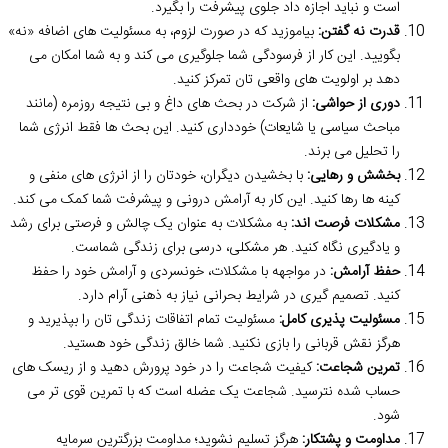
است و نباید اجازه داد جلوی پیشرفت را بگیرد.
قدرت نه گفتن:
بیاموزید که در صورت لزوم، به مسئولیت های اضافه «نه»
بگویید. این کار از فرسودگی شما جلوگیری می کند و به شما امکان می
دهد بر اولویت های واقعی تان تمرکز کنید.
دوری از حواشی:
از شرکت در بحث های داغ و بی نتیجه روزمره (مانند
مباحث سیاسی یا شایعات) خودداری کنید. این بحث ها فقط انرژی شما
را تحلیل می برند.
بخشش و رهایی:
با بخشیدن دیگران، خودتان را از انرژی های منفی و
کینه ها رها کنید. این کار به آرامش درونی و پیشرفت شما کمک می کند.
مشکلات فرصت اند:
به مشکلات به عنوان یک چالش و فرصتی برای رشد
و یادگیری نگاه کنید. هر مشکلی، درسی برای زندگی شماست.
حفظ آرامش:
در مواجهه با مشکلات، خونسردی و آرامش خود را حفظ
کنید. تصمیم گیری در شرایط بحرانی نیاز به ذهنی آرام دارد.
مسئولیت پذیری کامل:
مسئولیت تمام اتفاقات زندگی تان را بپذیرید و
هرگز نقش قربانی را بازی نکنید. شما خالق زندگی خود هستید.
تمرین شجاعت:
کیفیت شجاعت را در خود پرورش دهید و از ریسک های
حساب شده نترسید. شجاعت یک عضله است که با تمرین قوی تر می
شود.
مداومت و پشتکار:
هرگز تسلیم نشوید؛ مداومت بزرگترین سرمایه