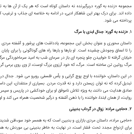
مجموعه «زنده به گور» دربرگیرنده نه داستان کوتاه است که هر یک از آن ها به ت
داده اند. برای درک بهتر این شاهکار ادبی، در ادامه به خلاصه ای جذاب و ترغیب ک
پرداخته می شود.
۱. «زنده به گور»: جدال ابدی با مرگ
داستان محوری و عنوان بخش این مجموعه، یادداشت های پرشور و آشفته مردی را 
را تا اعماق وجودش چشیده است. او بارها و بارها راه های گوناگونی را برای پای
خیابان گرفته تا خوابیدن جلو پنجره ای باز در سرمای شب به امید سرماخوردگی مرگبا
مرگ روئین تن ساخته است. مرگ، که خود آرزوی بزرگ اوست، از وی روی برمی گردان
در این داستان، خواننده با اوج پوچ گرایی و یأس فلسفی روبرو می شود. جدا
تبدیل کرده که نه توان زیستن دارد و نه قدرت مردن. بسیاری از منتقدان، این داست
صادق هدایت می دانند، به ویژه تلاش ناموفق او برای خودکشی در پاریس و سپس 
روایت، از همان ابتدا، خواننده را با ذهن آشفته و درگیر شخصیت همراه می کند 
۲. «حاجی مراد»: زوال در گرداب بدبینی
«حاجی مراد»، داستان مردی بازاری و بدبین است که به همسر خود سوءظن شدیدی دا
برای ازدواج مجدد تحت فشار است، در نهایت به خاطر بدبینی بی موردش به همس