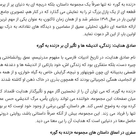
«زنده به گور» نه تنها صرفاً یک مجموعه داستان، بلکه دریچه ای به دنیای پر از
قطعه ای از یک پازل بزرگ تر را به نمایش می گذارد که در کنار هم، تصویری جا
اولین بار در سال ۱۳۰۹ منتشر شد و از همان زمان تاکنون، به عنوان یکی ا
ارائه خلاصه ای دقیق، تحلیلی عمیق از مضامین و دیدگاه های نقادانه، به درک بهتر
اولین بار، از این اثر دعوت نماید.
صادق هدایت: زندگی، اندیشه ها و تأثیر آن بر «زنده به گور»
نام صادق هدایت، در تاریخ ادبیات فارسی، با مفهوم مدرنیسم، عمق روانشناختی و 
چیره دست، بلکه متفکری بود که زندگی اش، خود بازتابی از اندیشه ها و دغدغه ها
فلسفی بدبینانه ای چون شوپنهاور و نیچه، گرایش خاص به گیاه خواری، و از همه م
او انجامید، همگی تجربیاتی بودند که همچون بذری در خاک ذهن او کاشته شدند و
«زنده به گور»، که می توان آن را از نخستین آثار مهم و تأثیرگذار هدایت قلمداد 
میان صفحات این مجموعه، خواننده می تواند ردپای یأس، مرگ اندیشی، حس عمیق 
کرده بود، به وضوح لمس کند. هر داستان، گویی برشی از وجود خود اوست که بر بوم
تنها را فریاد می زند. این مجموعه، بیش از آنکه صرفاً داستانی باشد، روایتی در
حاصل معنا در دنیایی است که هدایت آن را بی معنا می دید.
سفری در اعماق داستان های مجموعه «زنده به گور»