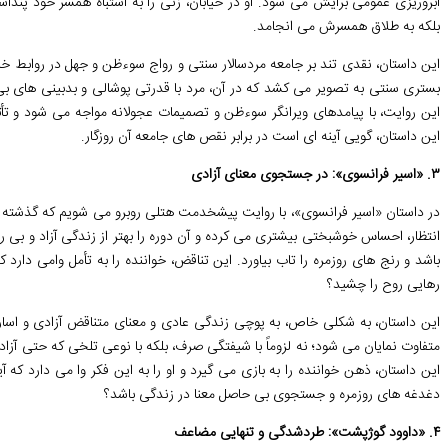
آبروریزی عمومی برایش می شود. او در خیابان، زنی را به اشتباه همسر خود پنداشته 
بلکه به طلاق همسرش می انجامد.
این داستان، نقدی تند بر جامعه مردسالار سنتی و رواج سوءظن و جهل در روابط خ
بستری سنتی به تصویر می کشد که در آن، مرد با قدرتی پوشالی و بدبینی های بی
این روایت، با پیامدهای ویرانگر سوءظن و تصمیمات عجولانه مواجه می شود و تأث
این داستان، گویی آینه ای است در برابر نقص های جامعه آن روزگار.
۳. «اسیر فرانسوی»: در جستجوی معنای آزادی
در داستان «اسیر فرانسوی»، با روایت پیشخدمت هتلی روبرو می شویم که گذشته ای
انتظار، احساس خوشبختی بیشتری می کرده و آن دوره را بهتر از زندگی آزاد و بی
باشد و رنج های روزمره را تاب بیاورد. این تناقض، خواننده را به تأمل وامی دا
رهایی روح را چشید؟
این داستان، به شکلی خاص، به پوچی زندگی عادی و معنای متناقض آزادی و اسارت
متفاوت نمایان می شود؛ نه لزوماً با شیفتگی صرف، بلکه با نوعی تلخی که حتی آزا
این داستان، ذهن خواننده را به بازی می گیرد و او را به این فکر وا می دارد که 
دغدغه های روزمره و جستجوی بی حاصل معنا در زندگی باشد؟
۴. «داوود گوژپشت»: طردشدگی و تنهایی مضاعف