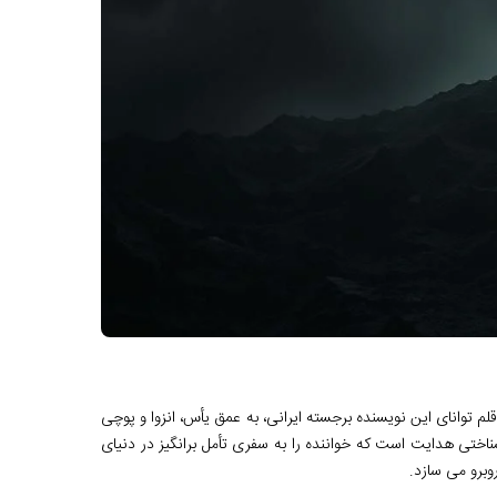
 است که به قلم توانای این نویسنده برجسته ایرانی، به عمق یأس، انزوا و پوچی
شناختی هدایت است که خواننده را به سفری تأمل برانگیز در دنیای
برو می سازد.