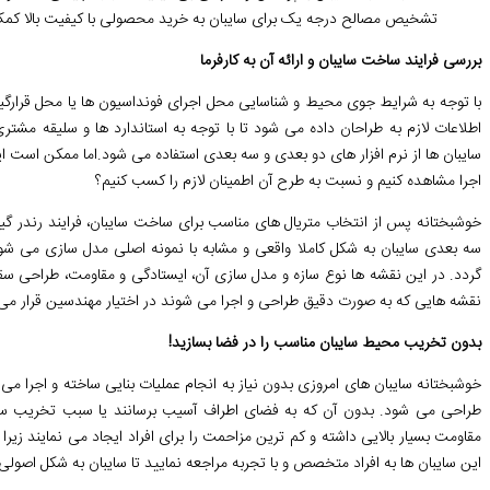
تشخیص مصالح درجه یک برای سایبان به خرید محصولی با کیفیت بالا کمک 
بررسی فرایند ساخت سایبان و ارائه آن به کارفرما
با توجه به شرایط جوی محیط و شناسایی محل اجرای فونداسیون ها یا محل قرار
اطلاعات لازم به طراحان داده می شود تا با توجه به استاندارد ها و سلیقه مش
سایبان ها از نرم افزار های دو بعدی و سه بعدی استفاده می شود.اما ممکن است ا
اجرا مشاهده کنیم و نسبت به طرح آن اطمینان لازم را کسب کنیم؟
خوشبختانه پس از انتخاب متریال های مناسب برای ساخت سایبان، فرایند رندر گیر
سه بعدی سایبان به شکل کاملا واقعی و مشابه با نمونه اصلی مدل سازی می شود
گردد. در این نقشه ها نوع سازه و مدل سازی آن، ایستادگی و مقاومت، طراحی س
نقشه هایی که به صورت دقیق طراحی و اجرا می شوند در اختیار مهندسین قرار می گ
بدون تخریب محیط سایبان مناسب را در فضا بسازید!
خوشبختانه سایبان های امروزی بدون نیاز به انجام عملیات بنایی ساخته و اجرا
طراحی می شود. بدون آن که به فضای اطراف آسیب برسانند یا سبب تخریب س
مقاومت بسیار بالایی داشته و کم ترین مزاحمت را برای افراد ایجاد می نمایند زیر
این سایبان ها به افراد متخصص و با تجربه مراجعه نمایید تا سایبان به شکل اصولی 