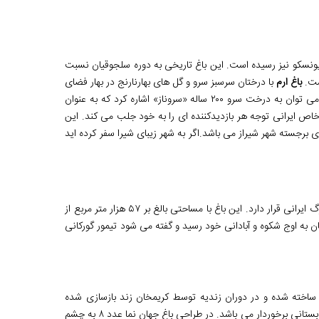
 یونسکو نیز رسیده است. این باغ تاریخی به دوره سلجوقیان نسبت
است.
باغ ارم
با درختان سرسبز سرو و گل‌ های بهارنارنج در بهار فضای
فوق ‌العاده ‌ای برای گردشگران محسوب می شود. از ویژگی ‌های برجسته این باغ می ‌توان به درخت سرو ۲۰۰ ساله «سروناز» اشاره کرد که به عنوان
اص ایرانی توجه هر بازدیدکننده ‌ای را به خود جلب می ‌کند. این
ی برجسته شهر شیراز می باشد.اگر به شهر زیبای شیرا سفر کرده اید
است که در نزدیکی مقبره سعدی شاعر بزرگ ایرانی قرار دارد. این باغ با مساحتی بالغ بر ۵۷ هزار متر مربع از
 به اوج شکوه و آبادانی خود رسید و گفته می ‌شود تیمور گورکانی
 ساخته شده و در دوران زندیه توسط کریمخان زند بازسازی شده
است. این باغ از ویژگی‌ های خاصی مانند جوی آب رکن ‌آباد درختان سرو و عمارت تابستانی برخوردار می باشد. در طراحی باغ جهان ‌نما عدد ۸ به چشم