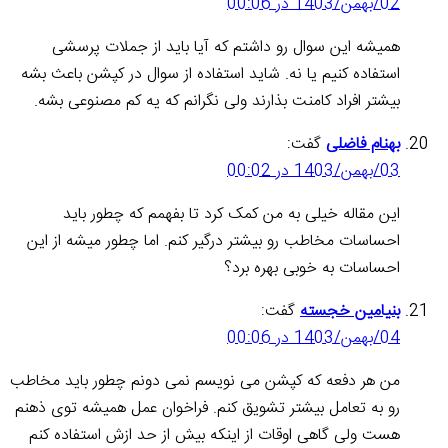
02/بهمن/1403 در 00:06
همیشه این سوال رو داشتم که آیا باید از جملات پرسشی
استفاده کنیم یا نه. شاید استفاده از سوال در کپشن باعث بشه
بیشتر افراد کامنت بذارند ولی نگرانم که یه کم مصنوعی بشه.
بهنام فاضلی
گفت:
03/بهمن/1403 در 00:02
این مقاله خیلی به من کمک کرد تا بفهمم که چطور باید
احساسات مخاطب رو بیشتر درگیر کنم. اما چطور میشه از این
احساسات به خوبی بهره برد؟
بنیامین خجسته
گفت:
04/بهمن/1403 در 00:06
من هر دفعه که کپشن می نویسم نمی دونم چطور باید مخاطب
رو به تعامل بیشتر تشویق کنم. فراخوان عمل همیشه توی ذهنم
هست ولی گاهی اوقات از اینکه بیش از حد ازش استفاده کنم