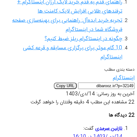
راهنمای قدم به قدم خرید لایک ارزان اینستاگرام +
ترفندهای طلایی افزایش لایک کامنت ها
تجربه خرید ایده‌آل: راهنمایی برای بهینه‌سازی صفحه
فروشگاه شما در اینستاگرام
چگونه در اینستاگرام ریلز ضبط کنیم؟
10 گام موثر برای برگزاری مسابقه و قرعه کشی
اینستاگرام
دسته بندی مطلب
اینستاگرام
Copy URL
آخرین به روز رسانی: 14/دی/1403
22
مشاهده این مطلب 4 دقیقه وقتتان را خواهد گرفت
‫22 دیدگاه ها
نازنین سرمدی
گفت:
14/دی/1403 در 16:10