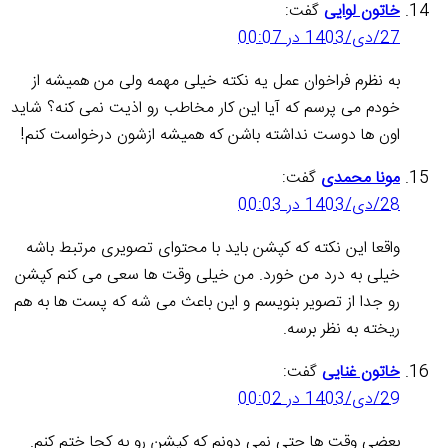
خاتون لوایی
گفت:
27/دی/1403 در 00:07
به نظرم فراخوان عمل یه نکته خیلی مهمه ولی من همیشه از
خودم می پرسم که آیا این کار مخاطب رو اذیت نمی کنه؟ شاید
اون ها دوست نداشته باشن که همیشه ازشون درخواست کنم!
مونا محمدی
گفت:
28/دی/1403 در 00:03
واقعا این نکته که کپشن باید با محتوای تصویری مرتبط باشه
خیلی به درد من خورد. من خیلی وقت ها سعی می کنم کپشن
رو جدا از تصویر بنویسم و این باعث می شه که پست ها به هم
ریخته به نظر برسه.
خاتون غنایی
گفت:
29/دی/1403 در 00:02
بعضی وقت ها حتی نمی دونم که کپشن رو به کجا ختم کنم.