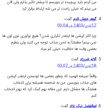
می کردم باید پیچیده تر بنویسم تا بیشتر تاثیر بذارم ولی الان
می بینم که خیلی راحت تر می شه ارتباط برقرار کرد
گوهر خوش قدم
گفت:
17/دی/1403 در 00:04
چرا اکثر کپشن ها اینقدر تکراری شدن؟ هیچ نوآوری توی اون ها
نمی بینم! مطمئناً به لحن جذاب توجه می کنید ولی بنظرم
بعضی وقت ها خلاقیت خیلی کم میاد
آلاله شیرزاد
گفت:
18/دی/1403 در 00:07
واقعاً نمیشه فهمید که چطور بعضی ها تونستن اینقدر کپشن
های جذاب بنویسن. من به شخصه همیشه برای انتخاب
هشتگ ها مشکل دارم. این مقاله بهم کمک کرد که بهتر انتخاب
کنم.
ابوالفضل نیک نژاد
گفت: