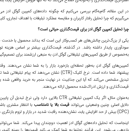
استراتژی قیمت‌گذاری را به‌گونه‌ای اصلاح می‌کند که نه تنها فروش افزایش یابد، ب
در این مقاله، گام‌به‌گام بررسی می‌کنیم که چگونه داده‌های کمپین گوگل ادز م
می‌گیریم که چرا تحلیل رفتار کاربران و مقایسه عملکرد تبلیغات با اهداف تجاری، کلی
چرا تحلیل کمپین گوگل ادز برای قیمت‌گذاری حیاتی است؟
یکی از بزرگ‌ترین چالش‌های هر کسب‌وکار این است که بداند محصول یا خدمت خود
سودآوری پایدار داشته باشد. در گذشته، قیمت‌گذاری بیشتر بر اساس هزینه تولید
به‌خصوص از طریق کمپین‌های تبلیغاتی گوگل ادز، به منبعی ارزشمند برای تصمیم‌گیر
کمپین‌های گوگل ادز، به‌طور لحظه‌ای بازخورد بازار را به شما نشان می‌دهند. و
پیشنهاد شما داده است. نرخ کلیک (CTR) نشان می‌دهد 
تبدیل مشخص می‌کند که آیا این جذابیت در نهایت منجر به خرید واقعی شده یا
قیمت‌گذاری و ارزش ادراک‌شده محصول ارائه می‌دهند.
به‌عنوان مثال، اگر یک کمپین تبلیغاتی CTR بالایی 
دلایل اصلی چنین وضعیتی می‌تواند
قیمت بالا یا نامتناسب
با انتظار مشتری باشد
(CPC) بیش از حد افزایش یابد، نشان‌دهنده رقابت شدید در بازار و لزوم بازنگری در استراتژی قیمت‌گذاری است.
اینجاست که تحلیل داده‌های گوگل ادز اهمیت دوچندان پیدا می‌کند. شما می‌تو
بازدهی می‌شود. این فرآیند نه‌تنها به شما کمک می‌کند قیمت‌ها را بهینه کنید