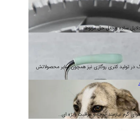
لایل ساده و قابل حل مربوط…
سبز پاستیلی اسمگ مدل CKLW2001PG برند اسمگ در تولید کتری روگازی نیز همچون سایر محصولاتش
وای گرم نیازمند توجه و مراقبت ویژه ای…