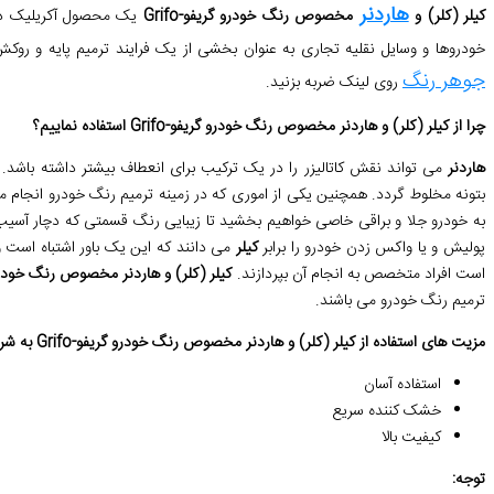
هاردنر
کیلر (کلر) و
مخصوص رنگ خودرو گریفو
-Grifo
یک محصول آکریلیک دو م
خودروها و وسایل نقلیه تجاری به عنوان بخشی از یک فرایند ترمیم پایه و
جوهر رنگ
روی لینک ضربه بزنید.
چرا از کیلر (کلر) و هاردنر مخصوص رنگ خودرو گریفو
-Grifo
استفاده نماییم؟
هاردنر
می تواند نقش کاتالیزر را در یک ترکیب برای انعطاف بیشتر داشته باشد.
بتونه مخلوط گردد. همچنین یکی از اموری که در زمینه ترمیم رنگ خودرو انجام 
به خودرو جلا و براقی خاصی خواهیم بخشید تا زیبایی رنگ قسمتی که دچار آسیب د
پولیش و یا واکس زدن خودرو را برابر
کیلر
می دانند که این یک باور اشتباه است 
است افراد متخصص به انجام آن بپردازند.
کیلر (کلر) و هاردنر مخصوص رنگ خودرو
ترمیم رنگ خودرو می باشند.
مزیت های استفاده از کیلر (کلر) و هاردنر مخصوص رنگ خودرو گریفو
-Grifo
به شر
استفاده آسان
خشک کننده سریع
کیفیت بالا
توجه
: