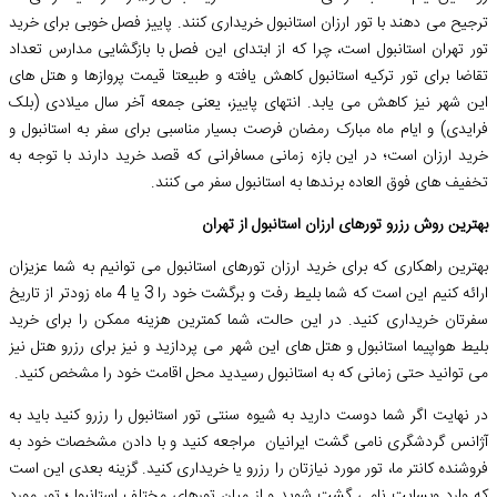
ترجیح می دهند با تور ارزان استانبول خریداری کنند. پاییز فصل خوبی برای خرید
تور تهران استانبول است، چرا که از ابتدای این فصل با بازگشایی مدارس تعداد
تقاضا برای تور ترکیه استانبول کاهش یافته و طبیعتا قیمت پروازها و هتل ‌های
این شهر نیز کاهش می ‌یابد. انتهای پاییز، یعنی جمعه آخر سال میلادی (بلک
فرایدی) و ایام ماه مبارک رمضان فرصت بسیار مناسبی برای سفر به استانبول و
خرید ارزان است؛ در این بازه زمانی مسافرانی که قصد خرید دارند با توجه به
تخفیف ‌های فوق العاده‌ برندها به استانبول سفر می‌ کنند.
بهترین روش رزرو تورهای ارزان استانبول از تهران
بهترین راهکاری که برای خرید ارزان تورهای استانبول می ‌توانیم به شما عزیزان
ارائه کنیم این است که شما بلیط رفت و برگشت خود را 3 یا 4 ماه زودتر از تاریخ
سفرتان خریداری کنید. در این حالت، شما کمترین هزینه ممکن را برای خرید
بلیط هواپیما استانبول و هتل های این شهر می ‌پردازید و نیز برای رزرو هتل نیز
می ‌توانید حتی زمانی که به استانبول رسیدید محل اقامت خود را مشخص کنید.
در نهایت اگر شما دوست دارید به شیوه سنتی تور استانبول را رزرو کنید باید به
آژانس‌ گردشگری نامی گشت ایرانیان مراجعه کنید و با دادن مشخصات خود به
فروشنده کانتر ما، تور مورد نیازتان را رزرو یا خریداری کنید. گزینه بعدی این است
که وارد وبسایت نامی گشت شوید و از میان تورهای مختلف استانبول؛ تور مورد