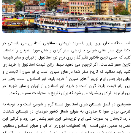
شما علاقه مندان برای رزرو یا خرید تورهای مسافرتی استانبول می بایستی در
ابتدا نوع سفر یعنی هوایی یا زمینی سفر کردن و هتل مورد نظرتان را انتخاب
کنید که اصلی ترین فاکتور تاثیر گذار روی نرخ تور استانبول از تهران و سایر شهرها،
تاریخ سفر شماست. اگر ترجیح می دهید بلیط ارزان قیمت استانبول را خریداری
کنید باید بدانید که تاریخ سفر شما در های سیزن است یا لو سیزن!! تابستان و
اوایل بهار یعنی ایام نوروز ” های سیزن ” خرید بلیط تور استانبول است، یعنی در
این ایام قیمت بلیط گران است و خرید تور استانبول از تهران و سایر شهرها در
این ایام به افرادی پیشنهاد می ‌شود که برای تفریح و استراحت سفر می‌ کنند.
همچنین در فصل تابستان هوای استانبول نسبتا گرم و شرجی است و با توجه به
شرجی بودن هوا تا حدودی به هوای شمال کشور خودمان در تابستان شباهت
دارد، تابستان به صورت کلی ایام توریستی این شهر بشمار می رود و گرانی این
فصل به همین دلیل است. ایام تعطیلات نوروزی اما آب و هوای استانبول مطلوب
می شود و زنده شدن دوباره زمین این شهر را بیش از پیش دیدنی می‌ کند که