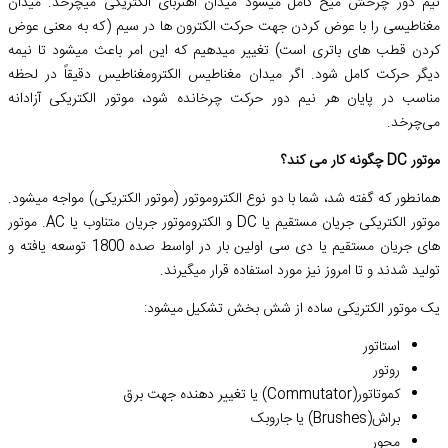
نیم دور چرخش میخ کامل میشود میدان آهنربای الکتریکی میچرخد. میدان
مغناطیسی را با عوض کردن جهت حرکت الکترون ها در سیم (که به معنی عوض
کردن قطب های باتری است) تغییر میدهیم که این امر باعث میشود تا نیمه
دیگر حرکت کامل شود. اگر میدان مغناطیس الکترومغناطیس دقیقاً در لحظه
مناسب در پایان هر نیم دور حرکت چرخانده شود، موتور الکتریکی آزادانه
می‌چرخد.
موتور DC چگونه کار می کند؟
همانطور که گفته شد، شما با دو نوع الکتروموتور (موتور الکتریکی) مواجه میشود.
موتور الکتریکی جریان مستقیم یا DC و الکتروموتور جریان متناوب یا AC. موتور
های جریان مستقیم یا دی سی اولین بار در اواسط صده 1800 توسعه یافته و
تولید شدند و تا امروز نیز مورد استفاده قرار میگیرند.
یک موتور الکتریکی ساده از شش بخش تشکیل میشود:
استاتور
روتور
کموتاتور(Commutator) یا تغییر دهنده جهت برق
براش(Brushes) یا جاروبک
محور