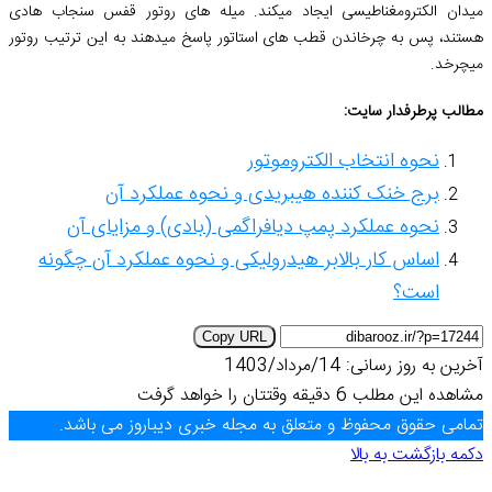
میدان الکترومغناطیسی ایجاد میکند. میله های روتور قفس سنجاب هادی
هستند، پس به چرخاندن قطب های استاتور پاسخ میدهند به این ترتیب روتور
میچرخد.
مطالب پرطرفدار سایت:
نحوه انتخاب الکتروموتور
برج خنک کننده هیبریدی و نحوه عملکرد آن
نحوه عملکرد پمپ دیافراگمی (بادی) و مزایای آن
اساس کار بالابر هیدرولیکی و نحوه عملکرد آن چگونه
است؟
Copy URL
آخرین به روز رسانی: 14/مرداد/1403
مشاهده این مطلب 6 دقیقه وقتتان را خواهد گرفت
تمامی حقوق محفوظ و متعلق به مجله خبری دیباروز می باشد.
دکمه بازگشت به بالا