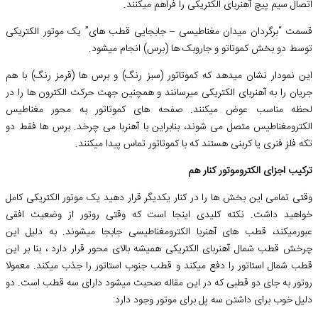
اتصال سیم پیچ آهنربای الکتریکی را فراهم میکنند.
قسمت “برگردان میدان مغناطیسی – جابجایی قطب های” یک موتور الکتریکی
توسط دو بخش کموتاتو و جاروبک ها (برس) انجام میشود.
این نمودار نشان میدهد که کموتاتور (سبز رنگ) و برس ها (قرمز رنگ) با هم
جریان را به آهنربای الکتریکی میرسانند و همچنین جهت حرکت الکترون ها را در
لحظه مناسب عوض میکنند. صفحه های کموتاتور به محور مغناطیس
الکترومغناطیس متصل می شوند، بنابراین با آهنربا می چرخد. برس ها فقط دو
تکه فلز فنری یا کربنی هستند که با کموتاتور تماس پیدا میکنند.
ترکیب اجزای الکتروموتور کنار هم
وقتی تمامی این بخش ها را در کنار یکدیگر قرار دهید یک موتور الکتریکی کامل
خواهید داشت. نکته کلیدی اینجا است که وقتی روتور از وضعیت افقی
عبورمیکند، قطب های آهنربا الکترومغناطیسی جابجا میشوند. به دلیل این
چرخش قطب شمال آهنربای الکتریکی همیشه بالای محور قرار دارد ، بنا بر این
قطب شمال استاتور را دفع میکند و قطب جنوب استاتور را جذب میکند. معمولا
روتور به جای دو قطبی که در این مقاله صحبت میشود دارای سه قطب است. دو
دلیل خوب برای داشتن سه پل برای موتور وجود دارد: