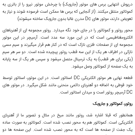
درپوش انتهایی برس های موتور (جاروبک) با چرخش موتور نیرو را از باتری به
کموتاتور منتقل میکنند. (از آنجایی که برس ها ممکن است فرسوده شوند و نیاز به
تعویض دارند، موتور های Dc مدرن غالبا بدون جاروبک ساخته میشوند)
محور روتور و کموتاتور را در جای خود نگه میدارد. روتور مجموعه ای از آهنرباهای
الکترومغناطیسی است که در این مورد سه عدد است. آرمیچر در این موتور
مجموعه ای از صفحات فلزی نازک است که در کنار هم قرار میگیرند و سیم مسی
نازکی در اطراف هر یک از این سه قطب روتور پیچیده شده است. دو سر هر سیم
(یکی برای هر قطب) به یک ترمینال متصل میشود و سپس هر یگ از سه پایانه
به یک صفحه از کموتاتور وصل میشود.
قطعه نهایی هر موتور الکتریکی DC استاتور است. در این موتور، استاتور توسط
خود قوطی به اضافه دو آهنربای دائمی منحنی مانند شکل میگیرد. در موتور های
DC آرمیچر روتور است و میدان استاتور است.
روتور، کموتاتور و جاروبک
همانطور که قبلا اشاره شد، روتور مانند میخ در مثال و تصویر ما از آهنربای
الکتریکی است. کموتاتور هم به محور نصب شده است. کموتاتور به صورت ساده
یک جفت از صفحه ها است که به محور نصب شده است. این صفحه ها دو