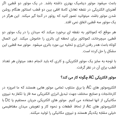
باعث میشود موتور دینامیک بهتری داشته باشد. در یک موتور دو قطبی اگر
آهنربای الکتریکی در نقطه تعادل، کاملا افقی بین دو قطب استاتور هنگام روشن
شدن موتور باشد، میتوانید تصور کنید که روتور در آنجا گیر میکند. این هرگز در
یک موتور سه قطبی اتفاق نمی افتد.
هر موقع که کموتاتور به نقطه ای برخورد میکند که میدان را در یک موتور دو
قطبی میچرخاند، کموتاتور برای لحظه ای باتری را خاموش میکند. این اتصال
کوتاه باعث هدر رفتن انرژی و تخلیه بی مورد باتری میشود. موتور سه قطبی این
مشکل را حل کرده است.
با توجه به سایز یک موتور الکتریکی و کاری که باید انجام دهد میتوان هر تعداد
قطب برای آن در نظر گرفت.
موتور الکتریکی AC چگونه کار می کند؟
الکتروموتور های AC یا برق متناوب تمامی موتور هایی هستند که ما امروزه در
کارخانجات و صنایع مختلف جهت تبدیل انرژی الکتریکی سه فاز یا تکفاز به نیروی
مکانیکی از انها استفاده می کنیم. موتور های الکتریکی جریان مستقیم یا Dc با
الکتروموتور های Ac از لحاظ قطعات و نحوه کار و تعویض میدان مغناطیسی
خیلی مشابه یکدیگر هستند و نیروی مکانیکی را تولید میکنند.