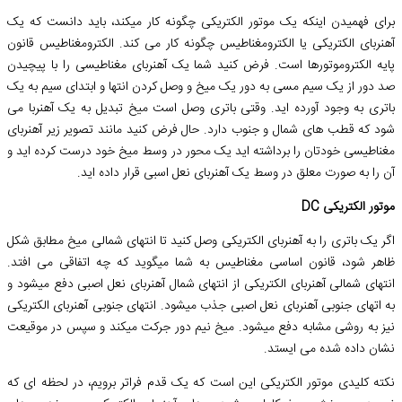
برای فهمیدن اینکه یک موتور الکتریکی چگونه کار میکند، باید دانست که یک
آهنربای الکتریکی یا الکترومغناطیس چگونه کار می کند. الکترومغناطیس قانون
پایه الکتروموتورها است. فرض کنید شما یک آهنربای مغناطیسی را با پیچیدن
صد دور از یک سیم مسی به دور یک میخ و وصل کردن انتها و ابتدای سیم به یک
باتری به وجود آورده اید. وقتی باتری وصل است میخ تبدیل به یک آهنربا می
شود که قطب های شمال و جنوب دارد. حال فرض کنید مانند تصویر زیر آهنربای
مغناطیسی خودتان را برداشته اید یک محور در وسط میخ خود درست کرده اید و
آن را به صورت معلق در وسط یک آهنربای نعل اسبی قرار داده اید.
موتور الکتریکی DC
اگر یک باتری را به آهنربای الکتریکی وصل کنید تا انتهای شمالی میخ مطابق شکل
ظاهر شود، قانون اساسی مغناطیس به شما میگوید که چه اتفاقی می افتد.
انتهای شمالی آهنربای الکتریکی از انتهای شمال آهنربای نعل اصبی دفع میشود و
به اتهای جنوبی آهنربای نعل اصبی جذب میشود. انتهای جنوبی آهنربای الکتریکی
نیز به روشی مشابه دفع میشود. میخ نیم دور جرکت میکند و سپس در موقیعت
نشان داده شده می ایستد.
نکته کلیدی موتور الکتریکی این است که یک قدم فراتر برویم، در لحظه ای که