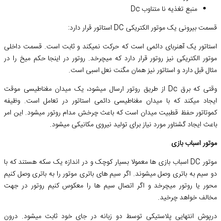
منبع تغذیه نا متناوب Dc
قسمت بیرونی یک موتور الکتریکی DC استاتور قرار دارد:
استاتور یک آهنربای دائمی است که حرکت نمیکند و ثابت است. قسمت داخلی
موتور الکتریکی نیز روتور قرار دارد که میچرخد. روتور در اینجا حکم میخ را در
مثال قبل دارد و استاتور نیز همان مگنت نعل اسبی است.
وقتی که برق Dc از طریق روتور ارسال میشود، یک میدان مغناطیسی موقت
ایجاد میکند که با میدان مغناطیسی دائمی استاتور در تعامل است. وظیفه
کموتاتور حفظ قطبیت میدان است که باعث چرخش مدام روتور میشود. این امر
باعث ایجاد گشتاور مورد نیاز برای تولید نیروی مکانیکی میشود.
موتور اسباب بازی
موتور DC اسباب بازی ها معمولا بسیار کوچک و در اندازه یک سکه هستند که با
دو سیم به باتری وصل میشوند. اگر سیم های باتری موتور را به باتری وصل کنیم
محور یا روتور میچرخد و اگر اتصال سیم ها را معکوس کنیم روتور در جهت
مخالف خواهد چرخید.
درپوش انتهایی پلاستیکی توسط دو زبانه در جای خود ثابت میشود. درون