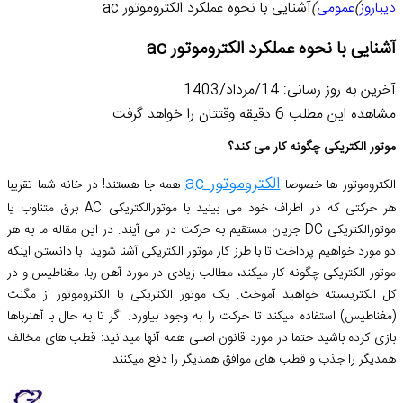
دیباروز
)
عمومی
)
آشنایی با نحوه عملکرد الکتروموتور ac
آشنایی با نحوه عملکرد الکتروموتور ac
آخرین به روز رسانی: 14/مرداد/1403
مشاهده این مطلب 6 دقیقه وقتتان را خواهد گرفت
موتور الکتریکی چگونه کار می کند؟
الکتروموتور ac
الکتروموتور ها خصوصا
همه جا هستند! در خانه شما تقریبا
هر حرکتی که در اطراف خود می بینید با موتورالکتریکی AC برق متناوب یا
موتورالکتریکی DC جریان مستقیم به حرکت در می آیند. در این مقاله ما به هر
دو مورد خواهیم پرداخت تا با طرز کار موتور الکتریکی آشنا شوید. با دانستن اینکه
موتور الکتریکی چگونه کار میکند، مطالب زیادی در مورد آهن ربا، مغناطیس و در
کل الکتریسیته خواهید آموخت. یک موتور الکتریکی یا الکتروموتور از مگنت
(مغناطیس) استفاده میکند تا حرکت را به وجود بیاورد. اگر تا به حال با آهنرباها
بازی کرده باشید حتما در مورد قانون اصلی همه آنها میدانید: قطب های مخالف
همدیگر را جذب و قطب های موافق همدیگر را دفع میکنند.