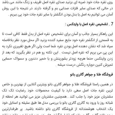
روی نقره جات خود ضربه ای بزنید صدای نقره اصل ظریف و زنگ مانند می باشد
در حالی که صدای سایر فلزات صدایی بم و گرفته دارند در نتیجه با این روش
آسان می توانیم به اصل یا بدل بودن انگشتر یا سایر نقره جات خود پی ببریم .
7 . تشخیص نقره اصل با وایتکس :
این راهکار بسیار جالب و آسان برای تشخیص نقره اصل از بدل فقط کافی است تا
به قسمتی از انگشتر نقره خود مایع سفید کننده بزنید اگر محل مورد نظر بلافاصله
سیاه شد که نشان دهنده اصل بودن نقره شما است ولی اگر هیچ تغییری نکرد به
این پی می بریم که نقره اصل نیست . این نکته رو هم در نظر بگیرید که بعد از
زدن وایتکس حتما هرچه زودتر بشورینش و با خمیر دندون و مسواک حسابی
تمیزش کنین دوباره رنگش درست میشه .
فروشگاه طلا و جواهر گالری بانو
در همین راستا فروشگاه طلا و جواهر گالری بانو ویترین آنلاین از بهترین و خاص
ترین نقره جات اصل سعی دارد با کیفیت محصولات خود رضایت تک تک
مشتریان عزیز خود را جلب کند . همچنین مشتریان عزیز می توانید هر لحظه از
شبانه روز با ورود به گالری گالری بانو با بررسی مدل ها طبق سلیقه و استایل خود
یک انتخاب هوشمندانه از فروشگاه گالری بانو داشته باشید. پر طرفدارترین