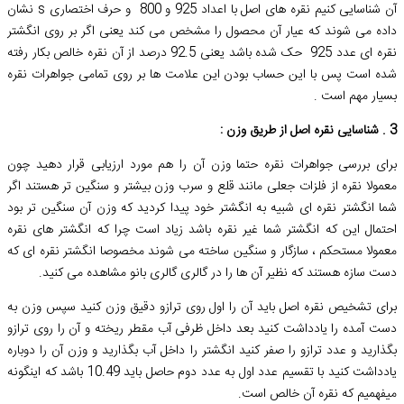
آن شناسایی کنیم نقره های اصل با اعداد 925 و 800 و حرف اختصاری s نشان
داده می شوند که عیار آن محصول را مشخص می کند یعنی اگر بر روی انگشتر
نقره ای عدد 925 حک شده باشد یعنی 92.5 درصد از آن نقره خالص بکار رفته
شده است پس با این حساب بودن این علامت ها بر روی تمامی جواهرات نقره
بسیار مهم است .
3 . شناسایی نقره اصل از طریق وزن :
برای بررسی جواهرات نقره حتما وزن آن را هم مورد ارزیابی قرار دهید چون
معمولا نقره از فلزات جعلی مانند قلع و سرب وزن بیشتر و سنگین تر هستند اگر
شما انگشتر نقره ای شبیه به انگشتر خود پیدا کردید که وزن آن سنگین تر بود
احتمال این که انگشتر شما غیر نقره باشد زیاد است چرا که انگشتر های نقره
معمولا مستحکم ، سازگار و سنگین ساخته می شوند مخصوصا انگشتر نقره ای که
دست سازه هستند که نظیر آن ها را در گالری گالری بانو مشاهده می کنید.
برای تشخیص نقره اصل باید آن را اول روی ترازو دقیق وزن کنید سپس وزن به
دست آمده را یادداشت کنید بعد داخل ظرفی آب مقطر ریخته و آن را روی ترازو
بگذارید و عدد ترازو را صفر کنید انگشتر را داخل آب بگذارید و وزن آن را دوباره
یادداشت کنید با تقسیم عدد اول به عدد دوم حاصل باید 10.49 باشد که اینگونه
میفهمیم که نقره آن خالص است.