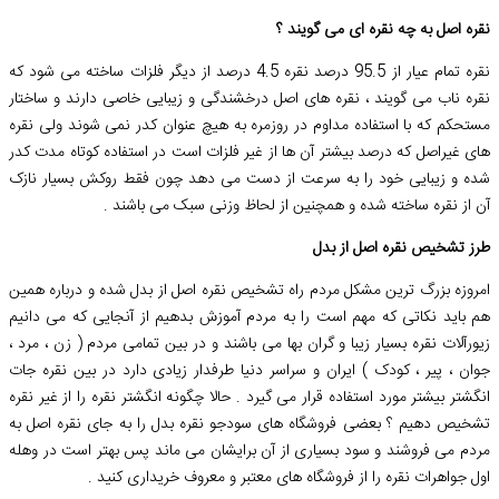
نقره اصل به چه نقره ای می گویند ؟
نقره تمام عیار از 95.5 درصد نقره 4.5 درصد از دیگر فلزات ساخته می شود که
نقره ناب می گویند ، نقره های اصل درخشندگی و زیبایی خاصی دارند و ساختار
مستحکم که با استفاده مداوم در روزمره به هیچ عنوان کدر نمی شوند ولی نقره
های غیراصل که درصد بیشتر آن ها از غیر فلزات است در استفاده کوتاه مدت کدر
شده و زیبایی خود را به سرعت از دست می دهد چون فقط روکش بسیار نازک
آن از نقره ساخته شده و همچنین از لحاظ وزنی سبک می باشند .
طرز تشخیص نقره اصل از بدل
امروزه بزرگ ترین مشکل مردم راه تشخیص نقره اصل از بدل شده و درباره همین
هم باید نکاتی که مهم است را به مردم آموزش بدهیم از آنجایی که می دانیم
زیورآلات نقره بسیار زیبا و گران بها می باشند و در بین تمامی مردم ( زن ، مرد ،
جوان ، پیر ، کودک ) ایران و سراسر دنیا طرفدار زیادی دارد در بین نقره جات
انگشتر بیشتر مورد استفاده قرار می گیرد . حالا چگونه انگشتر نقره را از غیر نقره
تشخیص دهیم ؟ بعضی فروشگاه های سودجو نقره بدل را به جای نقره اصل به
مردم می فروشند و سود بسیاری از آن برایشان می ماند پس بهتر است در وهله
اول جواهرات نقره را از فروشگاه های معتبر و معروف خریداری کنید .