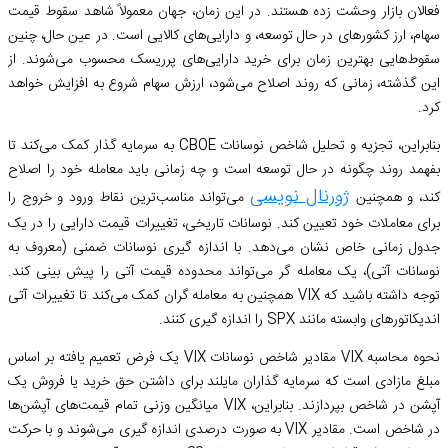
فعالان بازار وحشت زده هستند. در این زمان، جهان معمولاً شاهد سقوط قیمت
سهام، ارز کشورهای در حال توسعه، و دارایی‌های کالایی است. در عین حال، چنین
سقوط‌هایی بهترین زمان برای خرید دارایی‌های پرریسک محسوب می‌شوند. از
این گذشته، زمانی که روند اصلاح می‌شود، ارزش سهام شروع به افزایش خواهد
کرد.
بنابراین، تجزیه و تحلیل شاخص نوسانات CBOE به سرمایه گذار کمک می‌کند تا
بفهمد روند چگونه در حال توسعه است و چه زمانی باید معامله خود را اصلاح
ژورنال نویسی
کند، و همچنین
می‌تواند مناسب‌ترین نقاط ورود و خروج را
برای معاملات خود تعیین کند. نوسانات تاریخی، تغییرات قیمت دارایی را در یک
جدول زمانی خاص نشان می‌دهد. با اندازه گیری نوسانات ضمنی (معروف به
نوسانات آتی)، یک معامله گر می‌تواند محدوده قیمت آتی را پیش بینی کند.
توجه داشته باشید که VIX همچنین به معامله گران کمک می‌کند تا تغییرات آتی
اندیکاتورهای وابسته مانند SPX را اندازه گیری کنند.
نحوه محاسبه VIX مقادیر شاخص نوسانات VIX یک فرض تعمیم یافته بر اساس
مبلغ مازادی است که سرمایه گذاران مایلند برای داشتن حق خرید یا فروش یک
آپشن در شاخص بپردازند. بنابراین، VIX میانگین وزنی تمام قیمت‌های‌ آپشن‌ها
در شاخص است. مقادیر VIX به صورت درصدی اندازه گیری می‌شوند و با حرکت