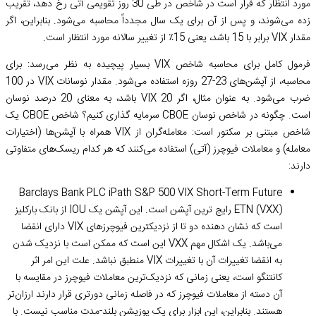
مورد انتظار که قرار است در شاخص در طی 30 روز تقویمی آتی رخ دهد، تقریب
زده می‌شوند، و پس از آن برای یک سال مجدداً محاسبه می‌شود. بنابراین، اگر
مقدار VIX برابر با 15 باشد، یعنی 15٪ از تغییر سالانه مورد انتظار است.
فرمول کامل برای محاسبه شاخص VIX بسیار پیچیده به نظر می‌رسد: برای
محاسبه، از آپشن‌های 23-27 روزه استفاده می‌شود. مقدار نوسانات VIX در 100
ضرب می‌شود. به عنوان مثال، اگر VIX 20 باشد، به معنای 20 درصد نوسان
است. چگونه در شاخص نوسان CBOE سرمایه گذاری کنیم؟ شاخص CBOE یک
شاخص مبتنی بر سکتور است: معامله‌گران از VIX همراه با آپشن‌ها (اختیارات
معامله) و معاملات فیوچرز (آتی) استفاده می‌کنند که هر کدام ریسک‌های متفاوتی
دارند:
Barclays Bank PLC iPath S&P 500 VIX Short-Term Future
ETN (VXX) رایج ترین آپشن است. این آپشن یک IOU از بانک بارکلیز
است که نشان دهنده دو تا از نزدیکترین فیوچرزهای VIX دارای انقضا
می‌باشد. یک اشکال مهم VXX این است که ممکن است با نزدیک شدن
به انقضا تغییرات آن با تغییرات VIX منطبق نباشد. علت این امر اثر
کانتنگو است، یعنی زمانی که نزدیک‌ترین معاملات فیوچرز در مقایسه با
آن دسته از معاملات فیوچرز که در فاصله زمانی دورتری قرار دارند ارزان‌تر
هستند. بنابراین، این ابزار برای یک پوزیشن بلند-مدت مناسب نیست. با