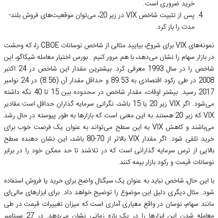
خرید ضروری است.
پس از تثبیت شاخص VIX در زیر 20، می‌توان موقعیت‌های فروش بلند-
مدت را باز کرد.
نمونه‌های VIX برای شروع، بیایید مثالی از شاخص نوسانات CBOE را، که وحشت
در بازار سهام را نشان می‌دهد، با هم مرور کنیم . بورس اختیار معامله شیکاگو، این
شاخص را در سال 1993 معرفی کرد. بیشترین مقدار این شاخص در 24 اکتبر
2008 در طی رکود اقتصادی به 89.53 و حداقل مقدار آن (8.56) در 24 نوامبر
2017 رسید. بیشتر اوقات، مقدار شاخص در محدوده بین 15 تا 40 نگه داشته
می‌شود. اگر VIX زیر 20 یا 15 باشد، نگرانی سرمایه گذاران حداقل است.مقادیر
VIX که زیر 20 هستند به این معنی است که بازارها به طور پیوسته در حال رشد
می‌باشند و کاهش VIX به این سطح می‌تواند به عنوان یک فرصت خوب برای
خرید تلقی شود. اگر مقدار VIX بالاتر از 70-80 باشد، این نشان دهنده سطح
بالایی از ترس سرمایه گذارانی است که در تلاشند تا حد ممکن خود را در برابر
نوسانات قیمت و رکود بازار بیمه کنند.
با این حال، شاخص نباید به عنوان یک سیگنال واضح برای خرید یا فروش استفاده
شود. مثال دیگری دلیل این موضوع را توضیح خواهد داد. برای ابزارهای مالی‌ای
مانند سهام، نوسان در واقع معیاری آماری است که میزان تغییرات قیمت در طی
معامله شدن این ابزارها را در یک بازه زمانی نشان می‌دهد. در 27 سپتامبر