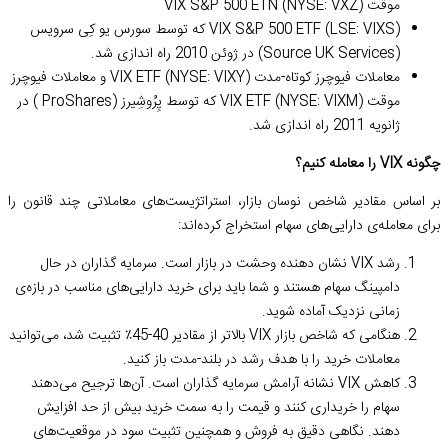
موقت VIX S&P 500 ETN (NYSE: VXZ)
VIX S&P 500 ETF (LSE: VIXS) که توسط سورس یو‌ کِی سرویس
(Source UK Services) در ژوئن 2010 راه اندازی شد.
معاملات فیوچرز کوتاه-مدت VIX ETF (NYSE: VIXY) و معاملات فیوچرز
موقت VIX ETF (NYSE: VIXM) که توسط پِرُوشِیرز (ProShares ) در
ژانویه 2011 راه اندازی شد.
چگونه VIX را معامله کنیم؟
بر اساس مقادیر شاخص نوسان بازار، استراتژیست‌های معاملاتی چند قانون را
برای معامله‌ی دارایی‌های سهام استخراج کرده‌اند:
رشد VIX نشان دهنده وحشت در بازار است. سرمایه گذاران در حال
دامپینگ سهام هستند و شما باید برای خرید دارایی‌های مناسب در بازه‌ی
زمانی‌ نزدیک آماده شوید.
هنگامی که شاخص بازار VIX بالاتر از مقادیر 40-45٪ تثبیت شد، می‌توانید
معاملات خرید را با هدف رشد در بلند-مدت باز کنید.
کاهش VIX نشانه آرامش سرمایه گذاران است. آن‌ها ترجیح می‌دهند
سهام را خریداری کنند و قیمت را به سمت خرید بیش از حد افزایش
دهند. نگاهی دقیق به فروش و همچنین تثبیت سود در موقعیت‌های