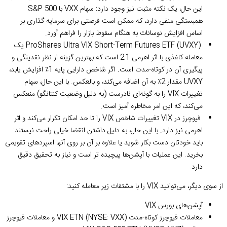
این حال، یک نکته مثبت نیز وجود دارد: سهام VXX با S&P 500
همبستگی منفی دارد، که ممکن است فرصتی برای سرمایه گذاری بر
اساس افزایش نوسانات به هنگام سقوط بازار را فراهم آورد.
ProShares Ultra VIX Short-Term Futures ETF (UVXY) یک
معامله کاغذی با اثر اهرمی 2:1 است که بهترین گزینه از نظر نقدینگی و
پیگیری آن در کوتاه-مدت است. اگر شاخص دارایی پایه 1٪ افزایش یابد،
UVXY مقدار 2٪ به آن اضافه می‌کند، و بالعکس. با این حال، سهام
تغییرات VIX را به گونه‌ای نادرست (به دلیل وضعیت کنتانگو) منعکس
می‌کند، که این امر مخاطره آمیز است.
فیوچرز در VIX تغییرات شاخص VIX را تا حد امکان تکرار می‌کند و اثر
اهرمی نیز دارد. با این حال، به دلیل داشتن انقضا خیلی راحت نیستند:
باید خودتان دست بکار شوید یا علاوه بر آن بر روی آنها اسپردهای تقویمی
بخرید. این عملیات با آپشن‌ها پیچیده تر است و نیاز به تحقیق دقیق
دارد.
از سوی دیگر، می‌توانید VIX را با مشتقات زیر معامله کنید:
آپشن‌های بورس VIX
معاملات فیوچرز کوتاه-مدت VIX ETN (NYSE: VXX) و معاملات فیوچرز