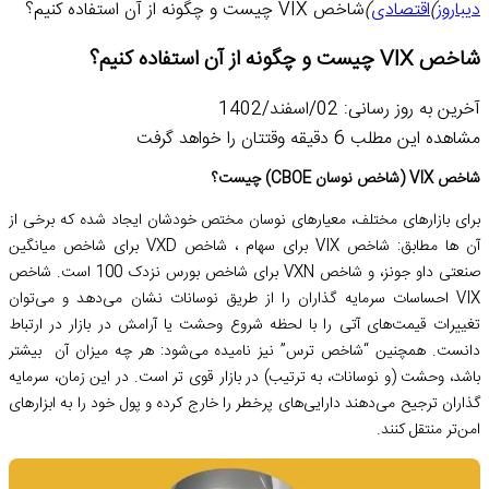
دیباروز
)
اقتصادی
)
شاخص VIX چیست و چگونه از آن استفاده کنیم؟
شاخص VIX چیست و چگونه از آن استفاده کنیم؟
آخرین به روز رسانی: 02/اسفند/1402
مشاهده این مطلب 6 دقیقه وقتتان را خواهد گرفت
شاخص VIX (شاخص نوسان CBOE) چیست؟
برای بازارهای مختلف، معیارهای نوسان مختص خودشان ایجاد شده که برخی از
آن ها مطابق: شاخص VIX برای سهام ، شاخص VXD برای شاخص میانگین
صنعتی داو جونز، و شاخص VXN برای شاخص بورس نزدک 100 است. شاخص
VIX احساسات سرمایه گذاران را از طریق نوسانات نشان می‌دهد و می‌توان
تغییرات قیمت‌های آتی را با لحظه شروع وحشت یا آرامش در بازار در ارتباط
دانست. همچنین “شاخص ترس” نیز نامیده می‌شود: هر چه میزان آن بیشتر
باشد، وحشت (و نوسانات، به ترتیب) در بازار قوی تر است. در این زمان، سرمایه
گذاران ترجیح می‌دهند دارایی‌های پرخطر را خارج کرده و پول خود را به ابزارهای
امن‌تر منتقل کنند.