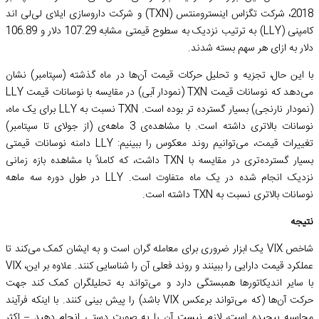
2018، شرکت تگزاس اینسترومنتس (TXN) و شرکت داروسازی ایلای لی‌لی اند
کامپنی (LLY) به ترتیب نزدیک به سطوح قیمتی مشابه 107.29 دلار و 106.89
دلار به ازای هر سهم بسته شدند.
با این حال، تجزیه و تحلیل حرکات قیمت آن‌ها در ماه گذشته (سپتامبر) نشان
می‌دهد که نوسانات قیمت TXN (نمودار آبی) در مقایسه با نوسانات قیمت LLY
(نمودار نارنجی) بسیار گسترده تر بوده است. TXN نسبت به LLY برای یک ماه،
نوسانات بالاتری داشته است. با مشاهده‌ی 3 ماهه‌ی (از جولای تا سپتامبر)
تغییرات قیمت، می‌توانیم روند معکوس را ببینیم: LLY دامنه نوسانات قیمتی
بسیار گسترده‌تری در مقایسه با TXN داشت، که کاملاً با مشاهده بازه زمانی
نزدیک انجام شده در یک ماه متفاوت است. LLY در طول دوره سه ماهه
نوسانات بالاتری نسبت به TXN داشته است.
نتیجه
شاخص VIX یک ابزار ضروری برای معامله گران است و به ایشان کمک می‌کند تا
عملکرد قیمت دارایی را ببینند و روند فعلی آن را شناسایی کنند. علاوه بر این، VIX
با سایر اندیکاتورها همبستگی دارد و می‌تواند به تحلیلگران کمک کند جهت
حرکت آن‌ها (که می‌تواند برعکس VIX باشد) را پیش بینی کنند. با اينكه فرآیند
محاسبه پیچیده است، لازم نیست آن را به صورت دستی انجام دهید – اکثر