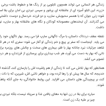
زندگی هر انسانی می تواند همچون تابلویی پر از رنگ ها و خطوط باشد؛ برخی
«زن»، این تابلو آمیزه ای از عاشقانه ای پرشور و سپس نبردی بی امان برای بقا اس
شود؛ زنی جوان که با همسر محبوبش، سارپ، و دو فرزند خردسال و دوست داشتنی ش
می گذرانند. آن لبخندهای معصومانه کودکان و نگاه های عاشقانه بهار و سارپ، ن
داشت.
نقطه عطف دردناک داستان، با مرگ ناگهانی سارپ فرا می رسد. بهار ناگهان خود را ت
می یابد. اینجاست که سفر پر پیچ و خم زندگی او آغاز می شود؛ سفری که در هر ق
شاهد جزئیات نبرد جانانه بهار با فقر، بیماری های سخت و چالش های روزمره بر
نانی که بهار به دست می آورد، هر شب بیداری برای پرستاری از فرزندان، و هر در
تصویر می کشد.
همانطور که بهار تلاش می کند تا زندگی از هم پاشیده اش را بازسازی کند، گذشت
خدیجه، که سال ها پیش او را رها کرده بود، و خواهر ناتنی اش، شیرین، که با ذا
کند، بر پیچیدگی های داستان می افزاید. این روابط خانوادگی، به جای آنکه پن
شوند.
مبارزه برای بقا در زن تنها به معنای یافتن غذا و سرپناه نیست، بلکه نبر
چیز بر علیه یک زن است.