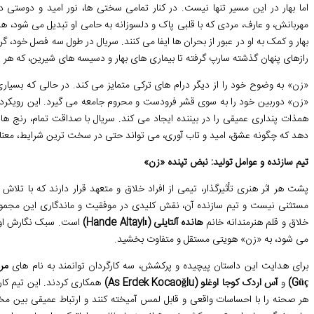
اما بهار در این مسیر تنها نیست. در کنار تمامی سختی ها، نور امید و دوس
مهربانش، و عارف، مردی که با قلبی پاک و دلسوزانه به حامی او تبدیل می شود
بهار و کمک به او در عبور از بحران ها ایفا می کنند. سریال در طول سه فصل خود، 
رازهای پنهان گذشته سارپ گرفته تا بیماری های بهار و دسیسه های شیرین، که هر ی
«زن» به وضوح خود را از دیگر درام های ترکی متمایز می کند. در حالی که بسیاری
«زن» دوربین خود را به سوی قشر فرودست و محروم جامعه می گیرد. این رویکرد وا
همذات پنداری عمیقی را در بیننده ایجاد می کند. سریال با صداقت تمام، رنج 
دهد که چگونه عشق، امید و تاب آوری، می تواند حتی در سخت ترین شرایط، معنا
تیم سازنده و عوامل تولید: نبض تپنده «زن»
پشت هر اثر هنری تأثیرگذار، تیمی از افراد خلاق و متعهد قرار دارند که با تلا
مستثنی نیست و تیم سازنده آن، نقش کلیدی در موفقیت و ماندگاری این مجموعه ا
خلاق و قلم هنرمندانه خانم
هانده آلتایلی (Hande Altaylı)
است. سبک نگارش او ک
می شود، به «زن» هویتی مستقل و متفاوت بخشید.
برای هدایت این داستان پیچیده و پرکشش، سه کارگردان توانمند به نام های
مرو گ
Güç)
و
آس اردک کوجا اوغلو (As Erdek Kocaoğlu)
همکاری کردند. این تیم کارگ
هر صحنه را با احساسات واقعی و قابل لمس آمیخته کنند و ارتباط عمیقی بین 