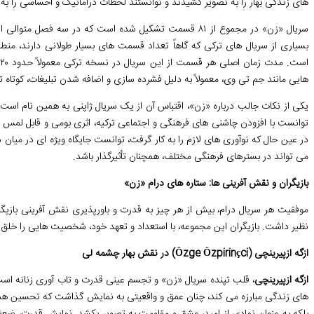
های زندگی بهار را به تصویر کشیدند و توانستند لحظات دراماتیک و احساسی را به
بسیاری از سریال های ترکی که گاهاً تعداد قسمت های بسیار طولانی دارند، من
هایی مانند جم تی وی، معمولاً به دلیل فشرده سازی و اضافه شدن تبلیغات، کوتاه تر و در حدود ۴۰ تا ۶۰ دقیقه به مخا
یکی از نکات جالب درباره «زن»، اقتباس آن از یک سریال ژاپنی به همین نام است
توانست با افزودن چاشنی های فرهنگی و اجتماعی ترکیه، اثری بومی و قابل لمس بر
در عین حال که نوآوری های لازم را به کار گرفت، توانست جایگاه ویژه ای در میا
می تواند در بسترهای فرهنگی مختلف، همچنان تأثیرگذار باشد.
بازیگران و نقش آفرینی ها: ستاره های درام «زن»
موفقیت هر سریال درام، بیش از هر چیز به قدرت و باورپذیری نقش آفرینی باز
نظیر داشت. بازیگران این مجموعه، با استعداد و تعهد خود، شخصیت هایی را خلق 
ازگه ازپیرینچی (Özge Özpirinçci) در نقش بهار چشمه لی
ازگه ازپیرینچی
، قلب تپنده سریال «زن» و تجسم عینی قدرت و تاب آوری زنانه اس
های زندگی مبارزه می کند، چنان عمق و واقعیتی به نمایش گذاشت که تحسین همگان 
بلکه به عنوان نمادی از امید، عشق و مقاومت به تصویر بکشد. نمایش قدرت، ضعف 