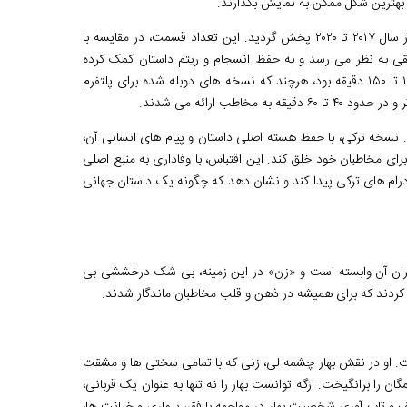
 بهترین شکل ممکن به نمایش بگذارند.
سریال «زن» در مجموع از ۸۱ قسمت تشکیل شده است که در سه فصل متوالی از سال ۲۰۱۷ تا ۲۰۲۰ پخش گردید. این تعداد قسمت، در مقایسه با
طقی به نظر می رسد و به حفظ انسجام و ریتم داستان کمک کرده
است. مدت زمان اصلی هر قسمت از این سریال در نسخه ترکی معمولاً حدود ۱۲۰ تا ۱۵۰ دقیقه بود، هرچند که نسخه های دوبله شده برای پلتفرم
طب ارائه می شدند.
. نسخه ترکی، با حفظ هسته اصلی داستان و پیام های انسانی آن،
ای مخاطبان خود خلق کند. این اقتباس، با وفاداری به منبع اصلی
ن درام های ترکی پیدا کند و نشان دهد که چگونه یک داستان جهانی
یگران آن وابسته است و «زن» در این زمینه، بی شک درخششی بی
کردند که برای همیشه در ذهن و قلب مخاطبان ماندگار شدند.
ت. او در نقش بهار چشمه لی، زنی که با تمامی سختی ها و مشقت
را برانگیخت. ازگه توانست بهار را نه تنها به عنوان یک قربانی،
و تاب آوری شخصیت بهار در مواجهه با فقر، بیماری و خیانت ها،