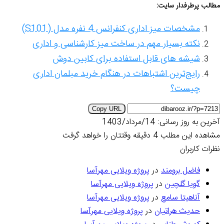
مطالب پرطرفدار سایت:
مشخصات میز اداری کنفرانس 4 نفره مدل (S101)
نکته بسیار مهم در ساخت میز کارشناسی و اداری
شیشه های قابل استفاده برای کابین دوش
رایج‌ترین اشتباهات در هنگام خرید مبلمان اداری
چیست؟
Copy URL
آخرین به روز رسانی: 14/مرداد/1403
مشاهده این مطلب 4 دقیقه وقتتان را خواهد گرفت
نظرات کاربران
فاضل برومند
در
پروژه‌ ویلایی مهرآسا
گویا گلچین
در
پروژه‌ ویلایی مهرآسا
آناهیتا سامع
در
پروژه‌ ویلایی مهرآسا
حدیث هراتیان
در
پروژه‌ ویلایی مهرآسا