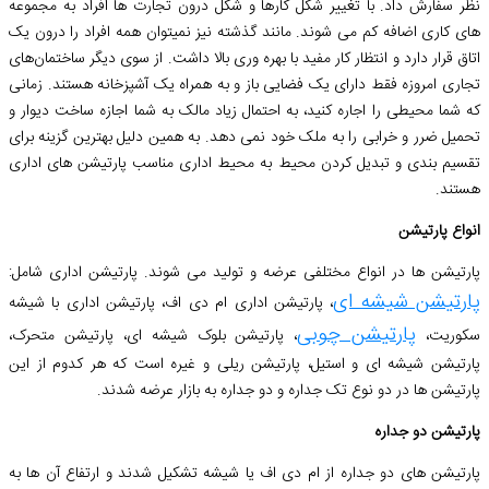
نظر سفارش داد. با تغییر شکل کارها و شکل درون تجارت ها افراد به مجموعه
های کاری اضافه کم می شوند. مانند گذشته نیز نمیتوان همه افراد را درون یک
اتاق قرار دارد و انتظار کار مفید با بهره ‌وری بالا داشت. از سوی دیگر ساختمان‌های
تجاری امروزه فقط دارای یک فضایی باز و به همراه یک آشپزخانه هستند. زمانی
که شما محیطی را اجاره کنید، به احتمال زیاد مالک به شما اجازه ساخت دیوار و
تحمیل ضرر و خرابی را به ملک خود نمی دهد. به همین دلیل بهترین گزینه برای
تقسیم بندی و تبدیل کردن محیط به محیط اداری مناسب پارتیشن های اداری
هستند.
انواع پارتیشن
پارتیشن ها در انواع مختلفی عرضه و تولید می شوند. پارتیشن اداری شامل:
پارتیشن شیشه ای
، پارتیشن اداری ام دی اف، پارتیشن اداری با شیشه
پارتیشن چوبی
سکوریت،
، پارتیشن بلوک شیشه ای، پارتیشن متحرک،
پارتیشن شیشه ای و استیل، پارتیشن ریلی و غیره است که هر کدوم از این
پارتیشن ها در دو نوع تک جداره و دو جداره به بازار عرضه شدند.
پارتیشن دو جداره
پارتیشن های دو جداره از ام دی اف یا شیشه تشکیل شدند و ارتفاع آن ها به